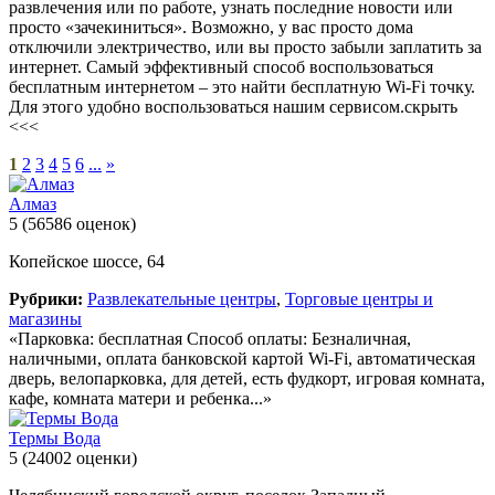
развлечения или по работе, узнать последние новости или
просто «зачекиниться». Возможно, у вас просто дома
отключили электричество, или вы просто забыли заплатить за
интернет. Самый эффективный способ воспользоваться
бесплатным интернетом – это найти бесплатную Wi-Fi точку.
Для этого удобно воспользоваться нашим сервисом.
скрыть
<<<
1
2
3
4
5
6
...
»
Алмаз
5
(56586 оценок)
Копейское шоссе, 64
Рубрики:
Развлекательные центры
,
Торговые центры и
магазины
«Парковка: бесплатная Способ оплаты: Безналичная,
наличными, оплата банковской картой Wi-Fi, автоматическая
дверь, велопарковка, для детей, есть фудкорт, игровая комната,
кафе, комната матери и ребенка...»
Термы Вода
5
(24002 оценки)