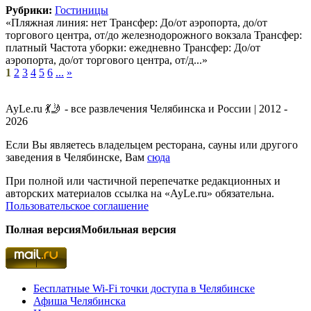
Рубрики:
Гостиницы
«Пляжная линия: нет Трансфер: До/от аэропорта, до/от
торгового центра, от/до железнодорожного вокзала Трансфер:
платный Частота уборки: ежедневно Трансфер: До/от
аэропорта, до/от торгового центра, от/д...»
1
2
3
4
5
6
...
»
AyLe.ru 💃🤳 - все развлечения Челябинска и России | 2012 -
2026
Если Вы являетесь владельцем ресторана, сауны или другого
заведения в Челябинске, Вам
сюда
При полной или частичной перепечатке редакционных и
авторских материалов ссылка на «AyLe.ru» обязательна.
Пользовательское соглашение
Полная версия
Мобильная версия
Бесплатные Wi-Fi точки доступа в Челябинске
Афиша Челябинска