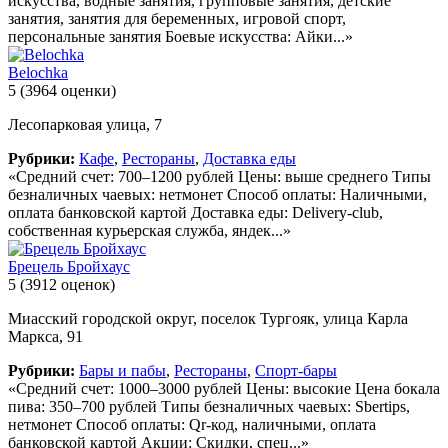
искусства, водные занятия, групповые занятия, детские
занятия, занятия для беременных, игровой спорт,
персональные занятия Боевые искусства: Айки...»
Belochka
5
(3964 оценки)
Лесопарковая улица, 7
Рубрики:
Кафе
,
Рестораны
,
Доставка еды
«Средний счет: 700–1200 рублей Цены: выше среднего Типы
безналичных чаевых: нетмонет Способ оплаты: Наличными,
оплата банковской картой Доставка еды: Delivery-club,
собственная курьерская служба, яндек...»
Брецель Бройхаус
5
(3912 оценок)
Миасский городской округ, поселок Тургояк, улица Карла
Маркса, 91
Рубрики:
Бары и пабы
,
Рестораны
,
Спорт-бары
«Средний счет: 1000–3000 рублей Цены: высокие Цена бокала
пива: 350–700 рублей Типы безналичных чаевых: Sbertips,
нетмонет Способ оплаты: Qr-код, наличными, оплата
банковской картой Акции: Скидки, спец...»