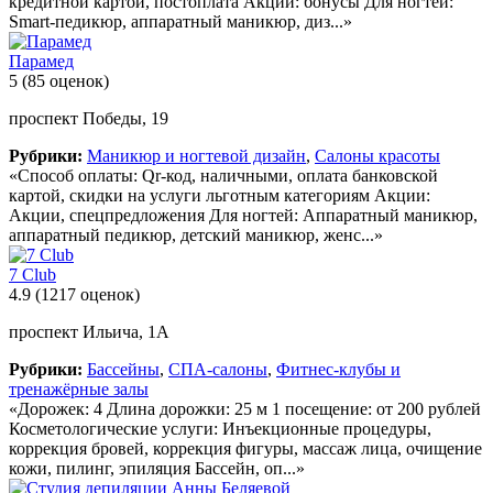
кредитной картой, постоплата Акции: бонусы Для ногтей:
Smart-педикюр, аппаратный маникюр, диз...»
Парамед
5
(85 оценок)
проспект Победы, 19
Рубрики:
Маникюр и ногтевой дизайн
,
Салоны красоты
«Способ оплаты: Qr-код, наличными, оплата банковской
картой, скидки на услуги льготным категориям Акции:
Акции, спецпредложения Для ногтей: Аппаратный маникюр,
аппаратный педикюр, детский маникюр, женс...»
7 Club
4.9
(1217 оценок)
проспект Ильича, 1А
Рубрики:
Бассейны
,
СПА-салоны
,
Фитнес-клубы и
тренажёрные залы
«Дорожек: 4 Длина дорожки: 25 м 1 посещение: от 200 рублей
Косметологические услуги: Инъекционные процедуры,
коррекция бровей, коррекция фигуры, массаж лица, очищение
кожи, пилинг, эпиляция Бассейн, оп...»