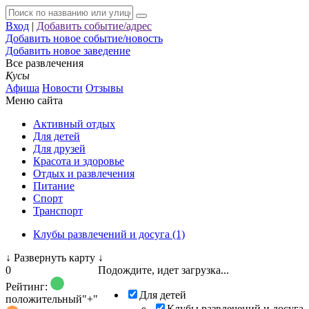
Вход
|
Добавить событие/адрес
Добавить новое событие/новость
Добавить новое заведение
Все развлечения
Кусы
Афиша
Новости
Отзывы
Меню сайта
Активный отдых
Для детей
Для друзей
Красота и здоровье
Отдых и развлечения
Питание
Спорт
Транспорт
Клубы развлечений и досуга (1)
↓
Развернуть карту
↓
0
Подождите, идет загрузка...
Рейтинг:
Для детей
положительный
"+"
Клубы развлечений и досуга