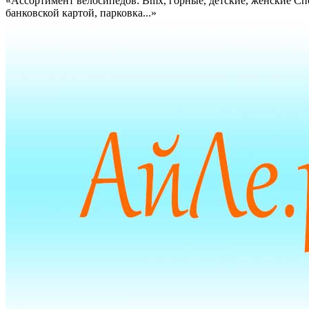
«Ассортимент велосипедов: Bmx, горные, детские, женские Спо
банковской картой, парковка...»